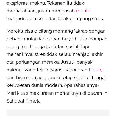
eksplorasi makna. Tekanan itu tidak
Mereka Menjadikan Komunitas sebagai Tempat
mematahkan, justru mengasah
mental
Bertumbuh, Bukan Sekadar Bersosialisasi
menjadi lebih kuat dan tidak gampang stres.
Mereka Tahu Kapan Harus Melepas dan Tidak
Memaksakan
Mereka bisa dibilang memang "akrab dengan
beban", mulai dari beban biaya hidup, harapan
orang tua, hingga tuntutan sosial. Tapi
menariknya, stres tidak selalu menjadi akhir
dari perjuangan mereka. Justru, banyak
milenial yang tetap waras, sadar arah
hidup
,
dan bisa menjaga emosi tetap stabil di tengah
keruwetan dunia modern. Apa rahasianya?
Mari kita simak uraian menariknya di bawah ini,
Sahabat Fimela.