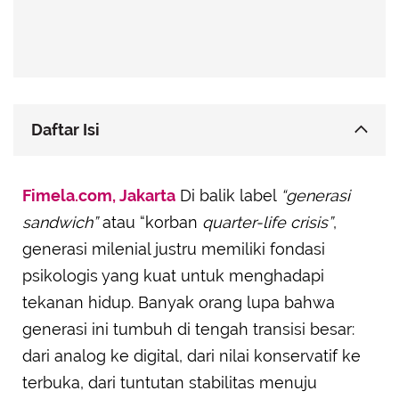
Daftar Isi
Mereka Tidak Terkurung oleh Patokan Sukses
Fimela.com, Jakarta
yang Kaku
Di balik label
“generasi
sandwich”
atau “korban
quarter-life crisis”
,
Mereka Melek Mental Health, Bukan Sekadar
Tren
generasi milenial justru memiliki fondasi
Mereka Bisa Menyikapi Ketidakpastian dengan
psikologis yang kuat untuk menghadapi
Bijak
tekanan hidup. Banyak orang lupa bahwa
Mereka Mampu Menghubungkan Passion dan
generasi ini tumbuh di tengah transisi besar:
Penghasilan
dari analog ke digital, dari nilai konservatif ke
Mereka Belajar dari Kegagalan, Bukan Takut
terbuka, dari tuntutan stabilitas menuju
Mengalaminya