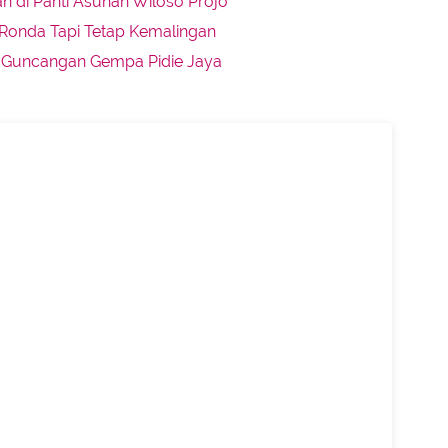
n di Panti Asuhan Wiloso Projo
 Ronda Tapi Tetap Kemalingan
 Guncangan Gempa Pidie Jaya