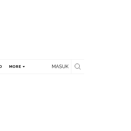
MASUK
D
MORE