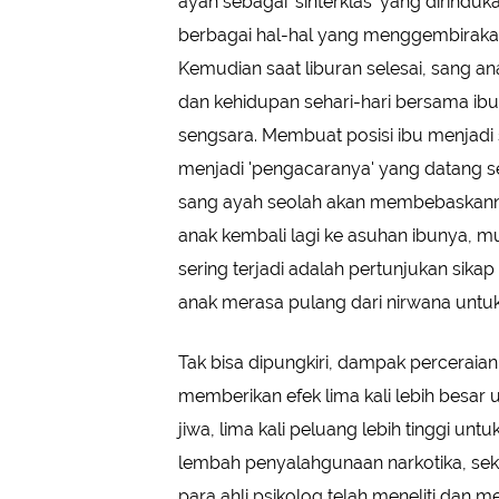
ayah sebagai 'sinterklas' yang dirinduk
berbagai hal-hal yang menggembirakan
Kemudian saat liburan selesai, sang ana
dan kehidupan sehari-hari bersama i
sengsara. Membuat posisi ibu menjadi s
menjadi 'pengacaranya' yang datang seti
sang ayah seolah akan membebaskannya
anak kembali lagi ke asuhan ibunya, m
sering terjadi adalah pertunjukan sika
anak merasa pulang dari nirwana unt
Tak bisa dipungkiri, dampak perceraia
memberikan efek lima kali lebih besar
jiwa, lima kali peluang lebih tinggi u
lembah penyalahgunaan narkotika, seks 
para ahli psikolog telah meneliti dan