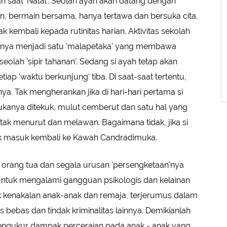
an saat 'Natal'. Seolah ayah akan datang dengan
, bermain bersama, hanya tertawa dan bersuka cita.
k kembali kepada rutinitas harian. Aktivitas sekolah
bunya menjadi satu 'malapetaka' yang membawa
eolah 'sipir tahanan'. Sedang si ayah tetap akan
ap 'waktu berkunjung' tiba. Di saat-saat tertentu,
. Tak mengherankan jika di hari-hari pertama si
ukanya ditekuk, mulut cemberut dan satu hal yang
p tak menurut dan melawan. Bagaimana tidak, jika si
uk masuk kembali ke Kawah Candradimuka.
n orang tua dan segala urusan 'persengketaan'nya
 untuk mengalami gangguan psikologis dan kelainan
ntuk kenakalan anak-anak dan remaja, terjerumus dalam
bebas dan tindak kriminalitas lainnya. Demikianlah
 mengukur dampak perceraian pada anak - anak yang