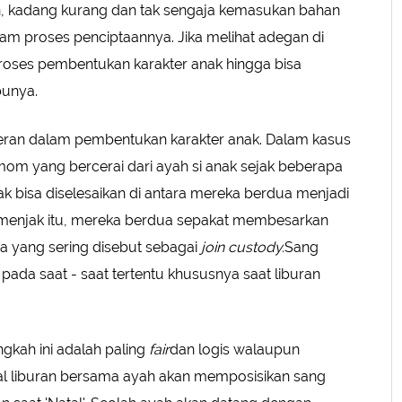
, kadang kurang dan tak sengaja kemasukan bahan
lam proses penciptaannya. Jika melihat adegan di
proses pembentukan karakter anak hingga bisa
bunya.
eran dalam pembentukan karakter anak. Dalam kasus
le mom yang bercerai dari ayah si anak sejak beberapa
ak bisa diselesaikan di antara mereka berdua menjadi
emenjak itu, mereka berdua sepakat membesarkan
 yang sering disebut sebagai
join custody.
Sang
ada saat - saat tertentu khususnya saat liburan
gkah ini adalah paling
fair
dan logis walaupun
tual liburan bersama ayah akan memposisikan sang