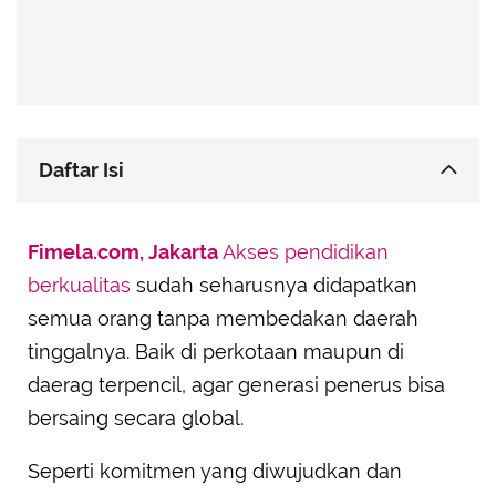
Daftar Isi
Mencapai Titik Kemampuan Optimal
Fimela.com, Jakarta
Akses pendidikan
Penerimaan Peserta Didik Baru
berkualitas
sudah seharusnya didapatkan
semua orang tanpa membedakan daerah
tinggalnya. Baik di perkotaan maupun di
daerag terpencil, agar generasi penerus bisa
bersaing secara global.
Seperti komitmen yang diwujudkan dan