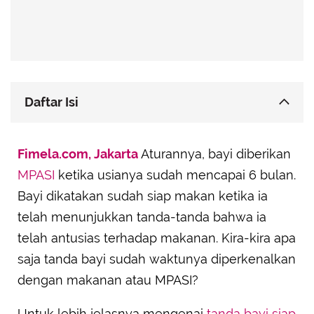
Daftar Isi
Mampu Menahan Kepala dan Leher dengan
Fimela.com, Jakarta
Tegak
Aturannya, bayi diberikan
MPASI
ketika usianya sudah mencapai 6 bulan.
Mampu Duduk Sendiri
Bayi dikatakan sudah siap makan ketika ia
Tertarik dengan Makanan
telah menunjukkan tanda-tanda bahwa ia
Menunjukkan Tanda Lapar
telah antusias terhadap makanan. Kira-kira apa
saja tanda bayi sudah waktunya diperkenalkan
dengan makanan atau MPASI?
Untuk lebih jelasnya mengenai
tanda bayi siap