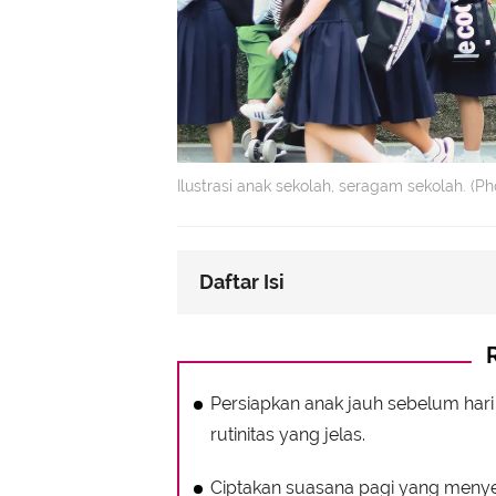
Ilustrasi anak sekolah, seragam sekolah. (
Daftar Isi
Persiapan Sebelum Hari Pertama 
Menciptakan Suasana Positif di Pag
Dukungan dan Komunikasi Setelah
Persiapkan anak jauh sebelum har
rutinitas yang jelas.
Ciptakan suasana pagi yang menyen