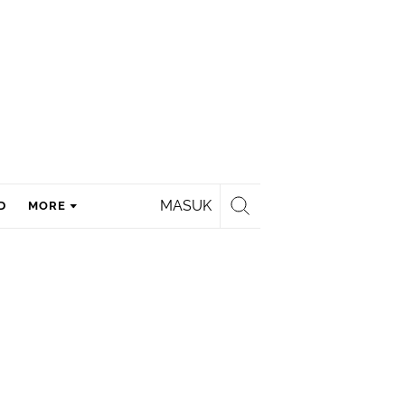
MASUK
D
MORE