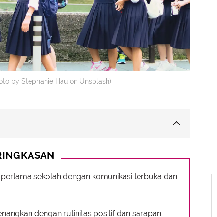
Photo by Stephanie Hau on Unsplash)
Sekolah
RINGKASAN
i Hari
 Sekolah
i pertama sekolah dengan komunikasi terbuka dan
angkan dengan rutinitas positif dan sarapan