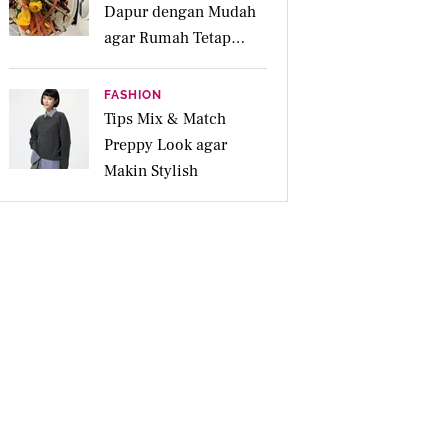
Dapur dengan Mudah
agar Rumah Tetap
Bersih dan Ramah
Lingkungan
FASHION
Tips Mix & Match
Preppy Look agar
Makin Stylish