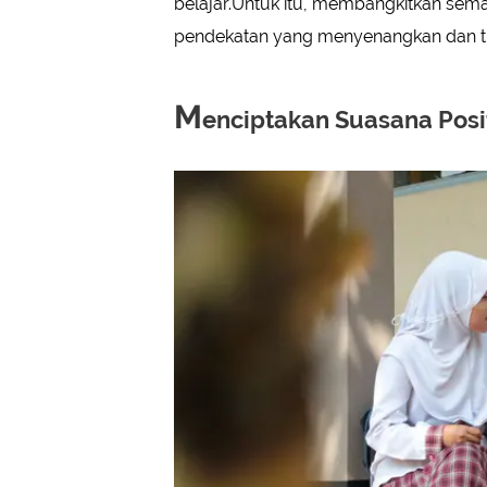
belajar.Untuk itu, membangkitkan sema
pendekatan yang menyenangkan dan t
M
enciptakan Suasana Posit