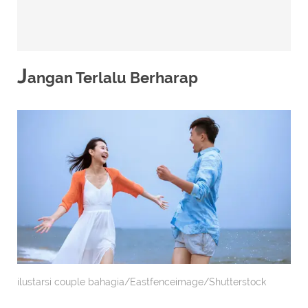
J
angan Terlalu Berharap
ilustarsi couple bahagia/Eastfenceimage/Shutterstock