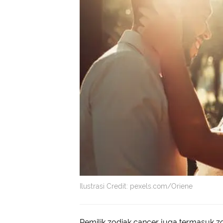
Ilustrasi Credit: pexels.com/Oriene
Pemilik zodiak cancer juga termasuk 