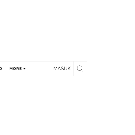
MASUK
D
MORE