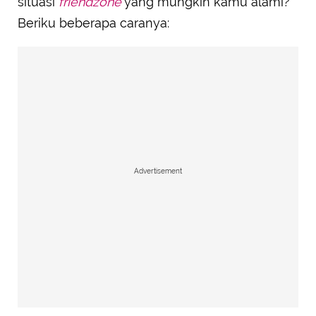
situasi
friendzone
yang mungkin kamu alami?
Beriku beberapa caranya:
Advertisement