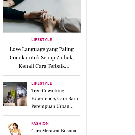
LIFESTYLE
Love Language yang Paling
Cocok untuk Setiap Zodiak,
Kenali Cara Terbaik
Mengekspresikan Cinta
LIFESTYLE
Tren Coworking
Experience, Cara Baru
Perempuan Urban
Menjaga Produktivitas
dan Mental Health
FASHION
Cara Merawat Busana