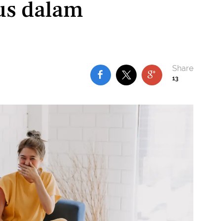
us dalam
13