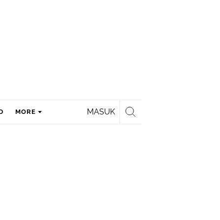
MASUK
D
MORE