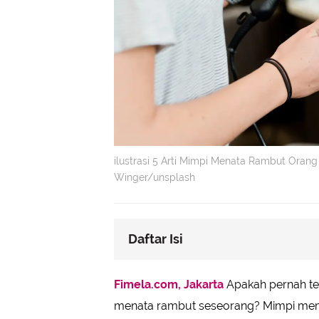
ilustrasi 5 Arti Mimpi Menata Rambut Orang
Winger/unsplash
Daftar Isi
Arti Mimpi Menata Rambut Orang L
Fimela.com, Jakarta
Apakah pernah te
• Mimpi Menata Rambut Teman De
menata rambut seseorang? Mimpi mem
• Mimpi Menata Rambut Keluarga