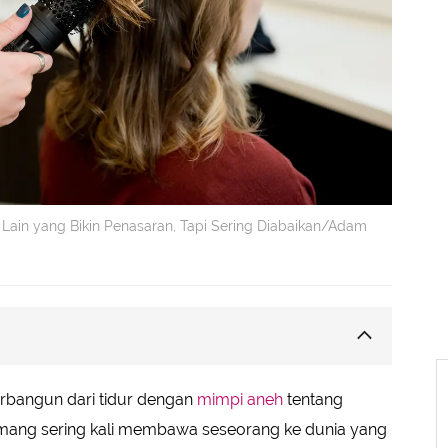
 Lain yang Bikin Penasaran, Tapi Sering Diabaikan/Adam
ain
rbangun dari tidur dengan
mimpi aneh
tentang
kat
ang sering kali membawa seseorang ke dunia yang