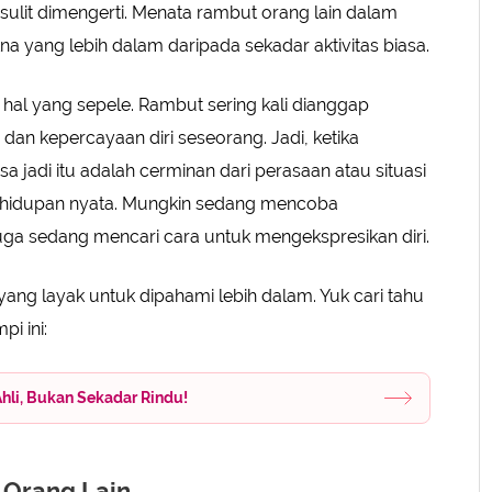
sulit dimengerti. Menata rambut orang lain dalam
ng
na yang lebih dalam daripada sekadar aktivitas biasa.
ain
nal
al yang sepele. Rambut sering kali dianggap
, dan kepercayaan diri seseorang. Jadi, ketika
isa jadi itu adalah cerminan dari perasaan atau situasi
kehidupan nyata. Mungkin sedang mencoba
a sedang mencari cara untuk mengekspresikan diri.
 yang layak untuk dipahami lebih dalam. Yuk cari tahu
i ini:
Ahli, Bukan Sekadar Rindu!
 Orang Lain