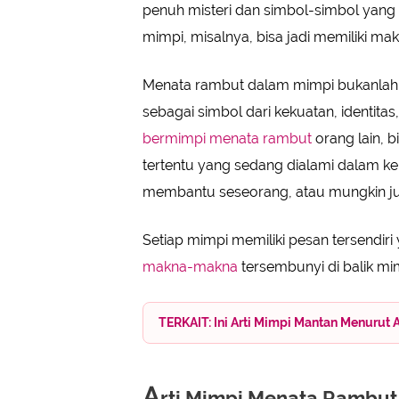
penuh misteri dan simbol-simbol yang 
• Mimpi Menata Rambut Orang Asi
mimpi, misalnya, bisa jadi memiliki mak
Arti Mimpi Menata Rambut Orang L
• Mimpi Menata Rambut Artis Terke
Menata rambut dalam mimpi bukanlah h
• Mimpi Menata Rambut Pasangan
sebagai simbol dari kekuatan, identitas
bermimpi menata rambut
orang lain, b
tertentu yang sedang dialami dalam 
membantu seseorang, atau mungkin jug
Setiap mimpi memiliki pesan tersendiri
makna-makna
tersembunyi di balik mimp
TERKAIT: Ini Arti Mimpi Mantan Menurut 
A
rti Mimpi Menata Rambut