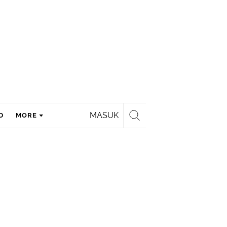
MASUK
D
MORE