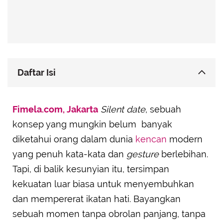
Daftar Isi
Menyelami Ketenangan yang Membebaskan
Fimela.com, Jakarta
Emosi
Silent date
, sebuah
konsep yang mungkin belum banyak
Fokus Penuh Tanpa Gangguan: Hadir untuk Satu
Sama Lain
diketahui orang dalam dunia
kencan
modern
Menggali Koneksi Melalui Aktivitas Bersama
yang penuh kata-kata dan
gesture
berlebihan.
yang Bermakna
Tapi, di balik kesunyian itu, tersimpan
Menghargai Ruang Pribadi dalam Momen yang
kekuatan luar biasa untuk menyembuhkan
Tenang
dan mempererat ikatan hati. Bayangkan
Merayakan Momen Apa Adanya yang Lebih
sebuah momen tanpa obrolan panjang, tanpa
Istimewa