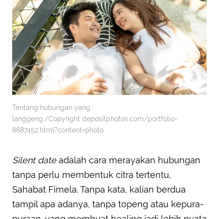
Tentang hubungan yang
langgeng./Copyright depositphotos.com/portfolio-
8687452.html?content=photo
Silent date
adalah cara merayakan hubungan
tanpa perlu membentuk citra tertentu,
Sahabat Fimela. Tanpa kata, kalian berdua
tampil apa adanya, tanpa topeng atau kepura-
puraan, yang membuat healing jadi lebih nyata