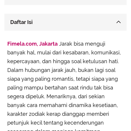
Daftar Isi
Capricorn: Setia karena Memandang Hubungan
Fimela.com, Jakarta
Sebagai Tanggung Jawab Emosional
Jarak bisa menguji
banyak hal, mulai dari kesabaran, komunikasi,
Scorpio: Diam-Diam Paling Serius Menjaga Hati
yang Dipilih
kepercayaan, dan hingga soal ketulusan hati.
Taurus: Karena Stabilitas adalah Bagian dari Cara
Dalam hubungan jarak jauh, bukan lagi soal
Mereka Mencintai
siapa yang paling romantis, tetapi siapa yang
Cancer: Menyisipkan Kehangatan meski
paling mampu bertahan saat rindu tak bisa
Terhalang Jarak
segera dipeluk. Menariknya, dari sekian
Virgo: Mengelola Jarak dengan Ketulusan dan
banyak cara memahami dinamika kesetiaan,
Kesiapan Emosional
karakter zodiak kerap dianggap memberi
petunjuk kecil tentang kecenderungan