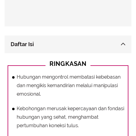
Daftar Isi
Hubungan yang Mengontrol: Batasan yang
RINGKASAN
Menjerat
Hubungan yang Berdasarkan Kebohongan:
Hubungan mengontrol membatasi kebebasan
Fondasi yang Rapuh
dan mengikis kemandirian melalui manipulasi
Hubungan yang Menciptakan Rasa Bersalah:
emosional.
Manipulasi Halus yang Merusak
Kebohongan merusak kepercayaan dan fondasi
Hubungan yang Tidak Mendukung: Kompetisi di
hubungan yang sehat, menghambat
Balik Dukungan
pertumbuhan koneksi tulus.