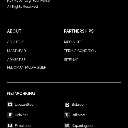
KLY KapanLagi Youniverse
All Rights Reserved
ABOUT
PARTNERSHIPS
ABOUT US
MEDIA KIT
MASTHEAD
TERM & CONDITION
ADVERTISE
SITEMAP
PEDOMAN MEDIA SIBER
NETWORKING
Liputan6.com
Bola.com
Bola.net
Brilio.net
Fimela.com
Kapanlagi.com