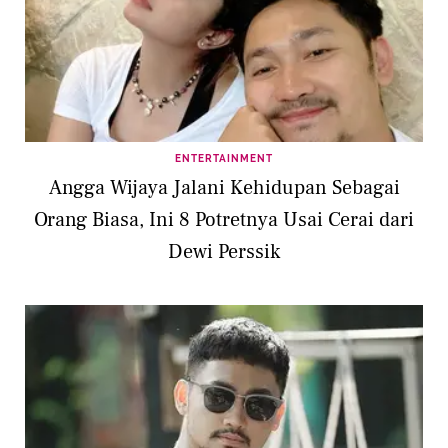
ENTERTAINMENT
Angga Wijaya Jalani Kehidupan Sebagai
Orang Biasa, Ini 8 Potretnya Usai Cerai dari
Dewi Perssik