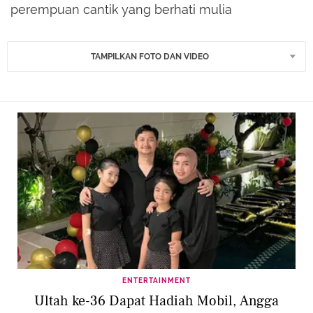
perempuan cantik yang berhati mulia
TAMPILKAN FOTO DAN VIDEO
ENTERTAINMENT
Ultah ke-36 Dapat Hadiah Mobil, Angga