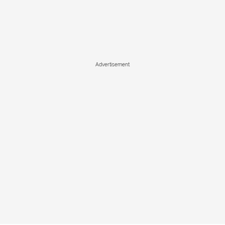
Advertisement