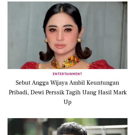
ENTERTAINMENT
Sebut Angga Wijaya Ambil Keuntungan
Pribadi, Dewi Perssik Tagih Uang Hasil Mark
Up