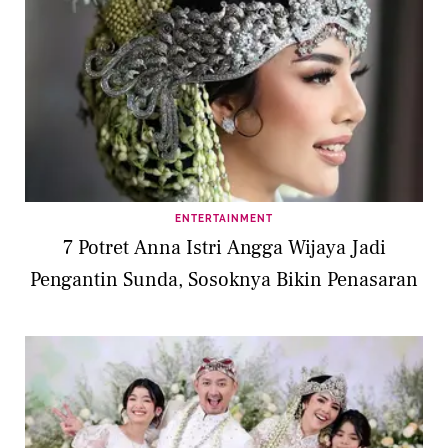
ENTERTAINMENT
7 Potret Anna Istri Angga Wijaya Jadi
Pengantin Sunda, Sosoknya Bikin Penasaran