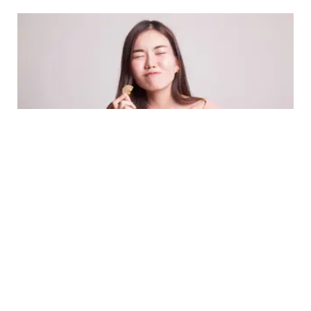
HEALTH
Tak Melulu Buruk, Berikut Tips Memilih
Camilan Sehat dari Nutrisionis