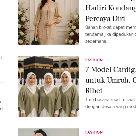
Hadiri Kondan
Percaya Diri
Bahan brokat dapat memb
terutama jika dipadukan
sederhana.
d
FASHION
7 Model Cardi
untuk Umroh, C
Ribet
Tren busana muslim saat
n
dengan desain yang mode
ri
FASHION