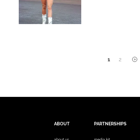
1
2
ABOUT
PARTNERSHIPS
about us
media kit