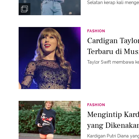
Selatan kerap kali meng
Yuk intip bisa jadi insipir
FASHION
Cardigan Taylor
Terbaru di Mus
Taylor Swift membawa ke
FASHION
Mengintip Kard
yang Dikenaka
Kardigan Putri Diana yang