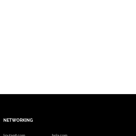
NETWORKING
liputan6.com
bola.com