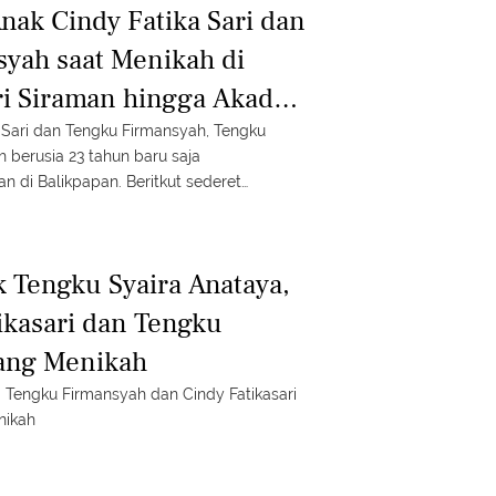
nak Cindy Fatika Sari dan
yah saat Menikah di
ri Siraman hingga Akad
erba Pink
 Sari dan Tengku Firmansyah, Tengku
h berusia 23 tahun baru saja
 di Balikpapan. Beritkut sederet
k Tengku Syaira Anataya,
ikasari dan Tengku
lang Menikah
 Tengku Firmansyah dan Cindy Fatikasari
nikah