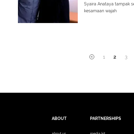
Syaira Anataya tampak se
kesamaan wajah
1
2
3
ABOUT
PARTNERSHIPS
about us
media kit