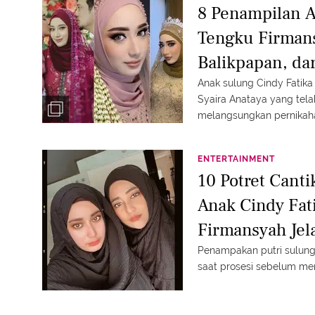
8 Penampilan A
Tengku Firmans
Balikpapan, da
Nikah Tampil S
Anak sulung Cindy Fatika
Syaira Anataya yang tela
melangsungkan pernikahan
tampilannya.
ENTERTAINMENT
10 Potret Canti
Anak Cindy Fat
Firmansyah Je
Penampakan putri sulung
saat prosesi sebelum me