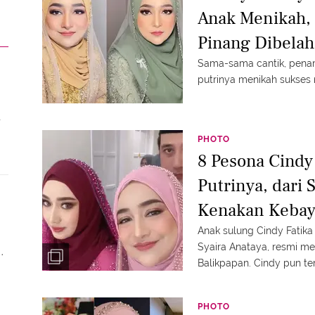
Anak Menikah,
Pinang Dibela
Sama-sama cantik, penam
putrinya menikah sukses 
a
PHOTO
8 Pesona Cindy 
Putrinya, dari
Kenakan Kebay
Anak sulung Cindy Fatika
Syaira Anataya, resmi me
Balikpapan. Cindy pun te
tercinta, yuk intip penam
PHOTO