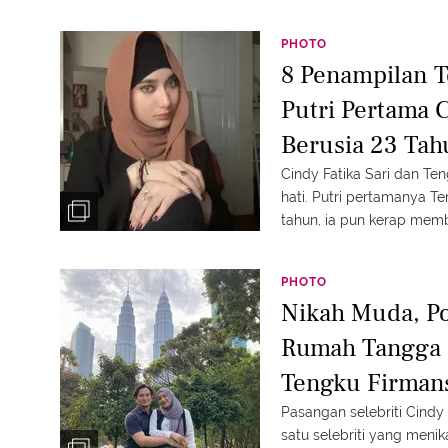
PHOTO
8 Penampilan T
Putri Pertama C
Berusia 23 Tah
Gaya Hijabnya
Cindy Fatika Sari dan Ten
hati. Putri pertamanya Te
tahun, ia pun kerap memb
PHOTO
Nikah Muda, P
Rumah Tangga C
Tengku Firman
Pasangan selebriti Cindy
satu selebriti yang meni