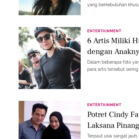
yang berkebutuhan khusu
ENTERTAINMENT
6 Artis Miliki
dengan Anaknya
Dalam beberapa foto yan
para artis tersebut seri
ENTERTAINMENT
Potret Cindy F
Laksana Pinan
Terpaut usia sangat jauh,