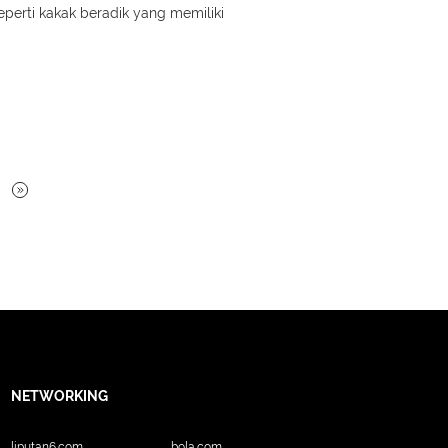
perti kakak beradik yang memiliki
NETWORKING
liputan6.com
bola.com