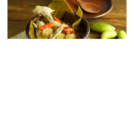
FOOD
Resep Garang Asem dengan Mudah:
Kelezatan Asam dan Gurih yang Memikat
Selera