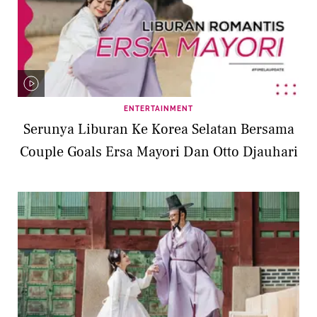
ENTERTAINMENT
Serunya Liburan Ke Korea Selatan Bersama
Couple Goals Ersa Mayori Dan Otto Djauhari