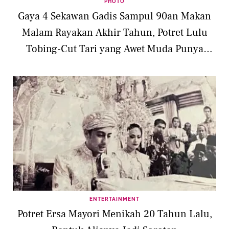
PHOTO
Gaya 4 Sekawan Gadis Sampul 90an Makan
Malam Rayakan Akhir Tahun, Potret Lulu
Tobing-Cut Tari yang Awet Muda Punya
Pesona yang Tak Luntur
ENTERTAINMENT
Potret Ersa Mayori Menikah 20 Tahun Lalu,