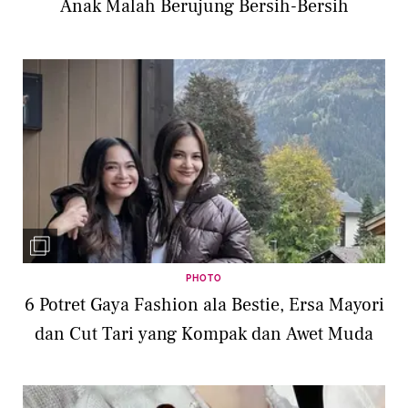
Anak Malah Berujung Bersih-Bersih
PHOTO
6 Potret Gaya Fashion ala Bestie, Ersa Mayori
dan Cut Tari yang Kompak dan Awet Muda