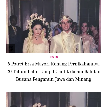
PHOTO
6 Potret Ersa Mayori Kenang Pernikahannya
20 Tahun Lalu, Tampil Cantik dalam Balutan
Busana Pengantin Jawa dan Minang