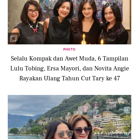
PHOTO
Selalu Kompak dan Awet Muda, 6 Tampilan
Lulu Tobing, Ersa Mayori, dan Novita Angie
Rayakan Ulang Tahun Cut Tary ke 47