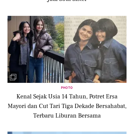
PHOTO
Kenal Sejak Usia 14 Tahun, Potret Ersa
Mayori dan Cut Tari Tiga Dekade Bersahabat,
Terbaru Liburan Bersama