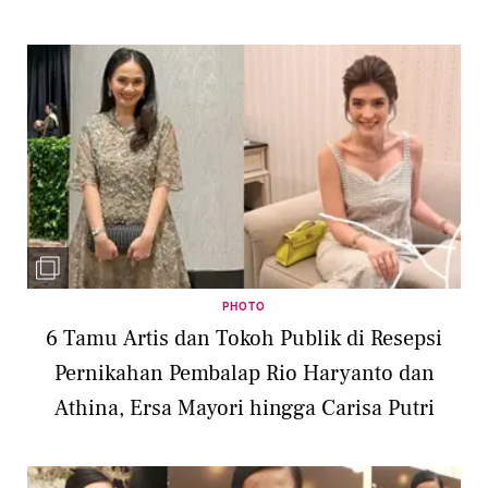
PHOTO
6 Tamu Artis dan Tokoh Publik di Resepsi
Pernikahan Pembalap Rio Haryanto dan
Athina, Ersa Mayori hingga Carisa Putri