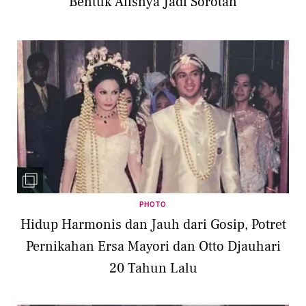
Bentuk Alisnya Jadi Sorotan
PHOTO
Hidup Harmonis dan Jauh dari Gosip, Potret
Pernikahan Ersa Mayori dan Otto Djauhari
20 Tahun Lalu