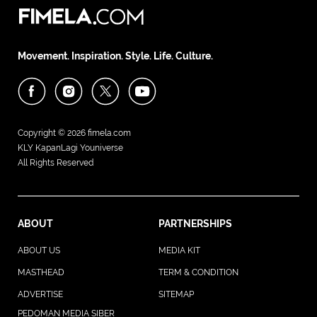
Movement. Inspiration. Style. Life. Culture.
Copyright © 2026
fimela.com
KLY KapanLagi Youniverse
All Rights Reserved
ABOUT
PARTNERSHIPS
ABOUT US
MEDIA KIT
MASTHEAD
TERM & CONDITION
ADVERTISE
SITEMAP
PEDOMAN MEDIA SIBER