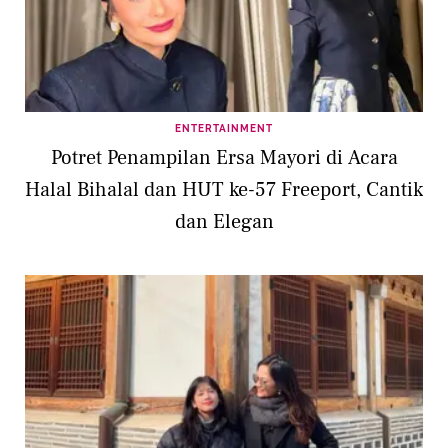
ENTERTAINMENT
Potret Penampilan Ersa Mayori di Acara
Halal Bihalal dan HUT ke-57 Freeport, Cantik
dan Elegan