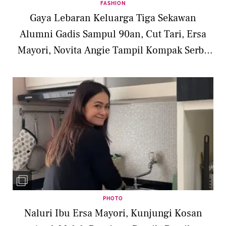
FASHION
Gaya Lebaran Keluarga Tiga Sekawan
Alumni Gadis Sampul 90an, Cut Tari, Ersa
Mayori, Novita Angie Tampil Kompak Serba
Putih
PHOTO
Naluri Ibu Ersa Mayori, Kunjungi Kosan