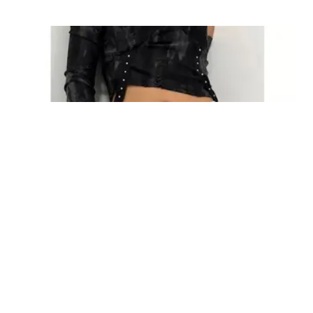
FASHION
8 Model Ikat Pinggang Wanita Muda yang
Bikin Gaya Kasual dan Formal Makin Kece,
Anti Tampil Monoton