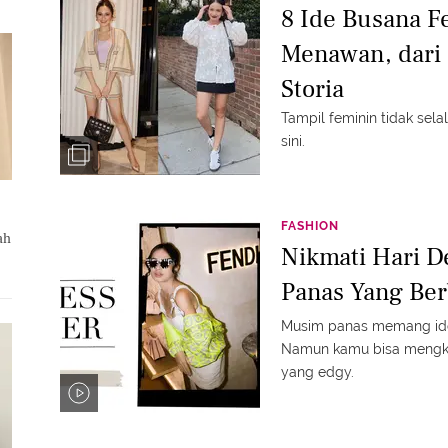
8 Ide Busana F
Menawan, dari 
Storia
Tampil feminin tidak selal
sini.
FASHION
ah
Nikmati Hari 
Panas Yang Be
Musim panas memang ide
Namun kamu bisa mengk
yang edgy.