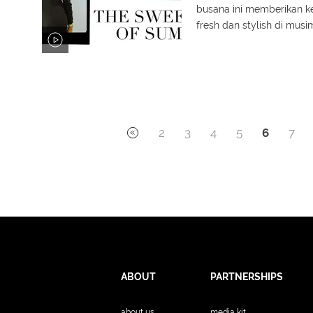
busana ini memberikan ke
fresh dan stylish di musim
2
3
4
5
6
7
ABOUT
PARTNERSHIPS
about us
media kit