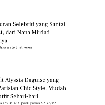
buran Selebriti yang Santai
st, dari Nana Mirdad
aya
buran terlihat keren.
fit Alyssia Daguise yang
risian Chic Style, Mudah
tfit Sehari-hari
 miliki, ikuti padu padan ala Alyssa