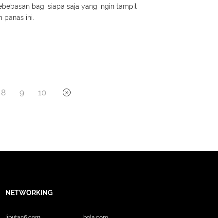
bebasan bagi siapa saja yang ingin tampil
 panas ini.
8
9
10
NETWORKING
liputan6.com
bola.com