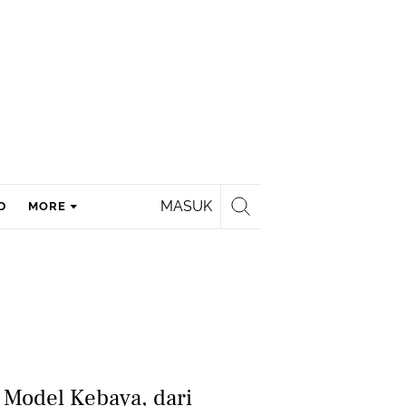
MASUK
D
MORE
odel Kebaya, dari