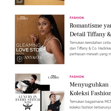
FASHION
Romantisme yan
Detail Tiffany 
Temukan keindahan cinta 
dari Tiffany & Co. Hadir
perhiasan mewah yang me
keanggunan. Let’s check
FASHION
Menyuguhkan E
Koleksi Fashi
Temukan bagaimana MCM 
koleksi fashion terbarunya