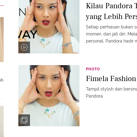
Kilau Pandora 
yang Lebih Per
Setiap perhiasan bukan 
momen, dan jati diri. Mel
personal, Pandora hadi
gayanya, caranya sendiri
menyempurnakan perjala
terbaru Pandora #fimel
PHOTO
Fimela Fashion
ah
Tampil stylish dan bersin
Pandora.