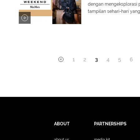
dengan mengeksplorasi p
tampilan sehari-hari yan
fashion yang tak lekang o
aksesori yang memancarka
1
2
3
4
5
6
ABOUT
PARTNERSHIPS
about us
media kit