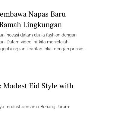
Membawa Napas Baru
 Ramah Lingkungan
n inovasi dalam dunia fashion dengan
. Dalam video ini, kita menjelajahi
ggabungkan kearifan lokal dengan prinsip
iptakan koleksi yang tidak hanya
duli pada bumi. Temukan cara baru dalam
adar lingkungan bersama Oemah Etnik!
d
 Modest Eid Style with
aya modest bersama Benang Jarum.