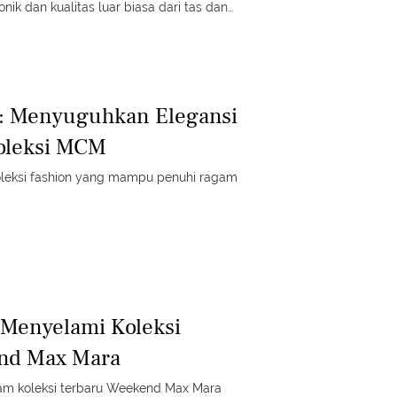
nik dan kualitas luar biasa dari tas dan
hanya memukau tetapi juga
a. Saksikan inspirasi fashion terbaru
ahan dari MCM!
n: Menyuguhkan Elegansi
Koleksi MCM
leksi fashion yang mampu penuhi ragam
: Menyelami Koleksi
nd Max Mara
am koleksi terbaru Weekend Max Mara