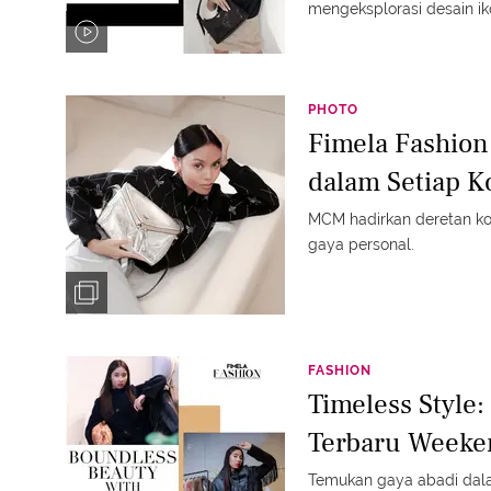
mengeksplorasi desain iko
aksesoris MCM yang tak 
menyempurnakan gaya And
dengan sentuhan kemew
PHOTO
Fimela Fashio
dalam Setiap 
MCM hadirkan deretan ko
gaya personal.
FASHION
Timeless Style
Terbaru Weeke
Temukan gaya abadi dal