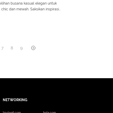
ilihan busana kasual elegan untuk
g chic dan mewah. Saksikan inspirasi
leh waktu, dari jaket, celana, hingga
n keanggunan. Let’s check this video!
7
8
9
NETWORKING
liputan6.com
bola.com