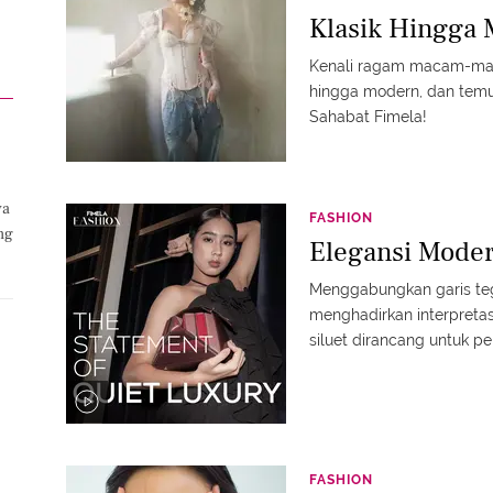
Klasik Hingga
Kenali ragam macam-mac
hingga modern, dan temu
Sahabat Fimela!
ya
FASHION
ng
Elegansi Moder
Menggabungkan garis tega
menghadirkan interpreta
siluet dirancang untuk p
tetap setia pada gaya pe
#fimelafashion #fmlmm
FASHION