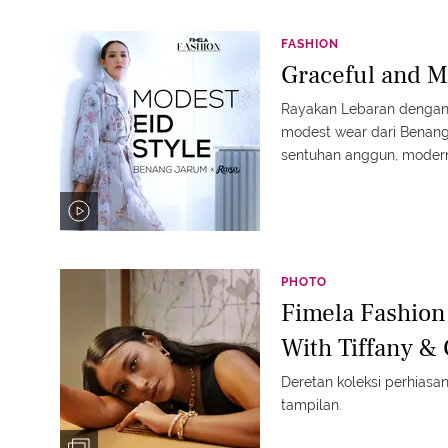
FASHION
Graceful and M
Rayakan Lebaran dengan
modest wear dari Benang
sentuhan anggun, modern
Hari Raya. #fimelafashi
PHOTO
Fimela Fashion
With Tiffany & 
Deretan koleksi perhias
tampilan.