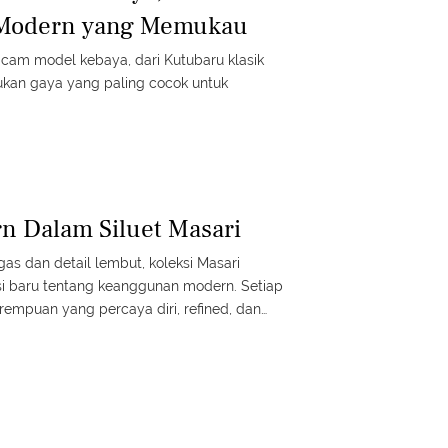
 Modern yang Memukau
am model kebaya, dari Kutubaru klasik
kan gaya yang paling cocok untuk
n Dalam Siluet Masari
s dan detail lembut, koleksi Masari
si baru tentang keanggunan modern. Setiap
erempuan yang percaya diri, refined, dan
rsonal yang tak lekang waktu.
d