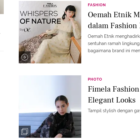
FASHION
Oemah Etnik 
dalam Fashion
.
Oemah Etnik menghadirka
sentuhan ramah lingkungan
bagaimana brand ini men
keberlanjutan untuk menc
menawan, tetapi juga pe
berpakaian yang lebih s
#fimelafashion #fmlmm
PHOTO
Fimela Fashion:
Elegant Looks
Tampil stylish dengan g