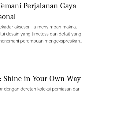
Temani Perjalanan Gaya
sonal
sekadar aksesori, ia menyimpan makna,
alui desain yang timeless dan detail yang
r menemani perempuan mengekspresikan
. Temukan bagaimana kilau kecil bisa
nan besar dalam hidupmu lewat koleksi
afashion #fmlmmd
: Shine in Your Own Way
ar dengan deretan koleksi perhiasan dari