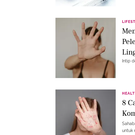
LIFES
Mem
Pel
Lin
Intip 
HEAL
8 C
Kom
Sahaba
untuk