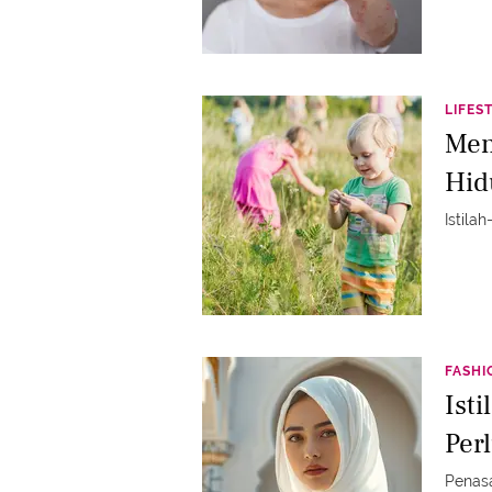
LIFES
Men
Hid
Istila
FASHI
Ist
Per
Penasa