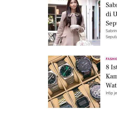
Sab
di 
Sep
Sabrin
Seput
FASHI
8 I
Kam
Wat
Intip 