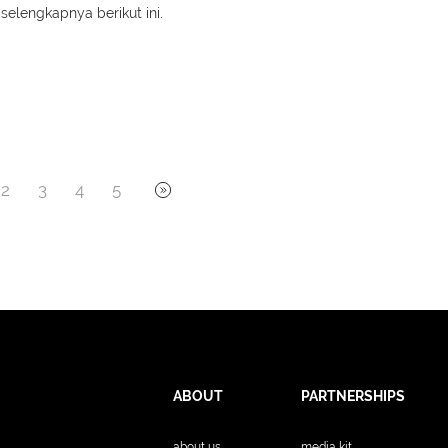
selengkapnya berikut ini.
2
3
4
5
ABOUT
PARTNERSHIPS
about us
media kit