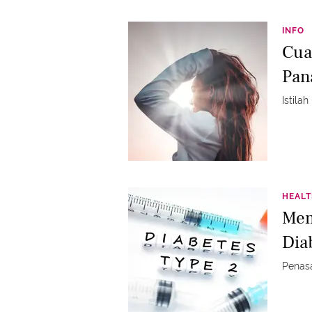
INFO
Cua
Pan
Istila
HEAL
Mem
Dia
Penasa