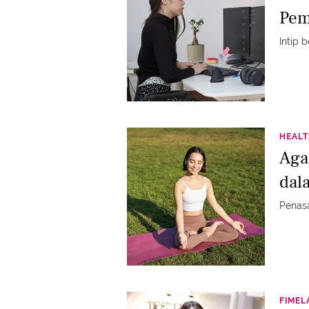
Pem
Intip 
HEAL
Agar
dal
Penasa
FIME