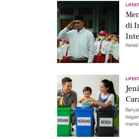
LIFES
Men
di 
Int
Kenali
LIFES
Jen
Car
Banyak
bagaim
memini