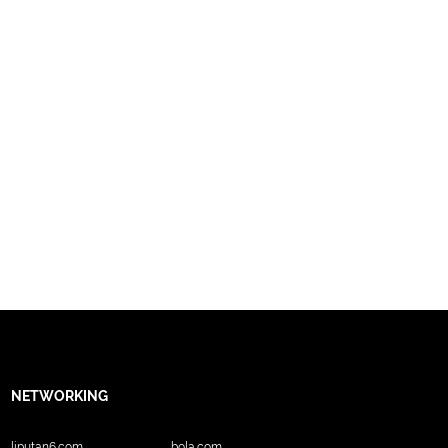
NETWORKING
liputan6.com
bola.com