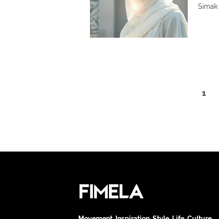
Simak 
1
Movement. Inspiration. Style. Life. Culture.