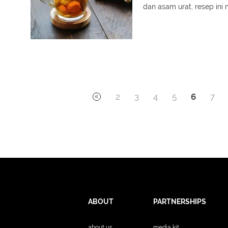
dan asam urat, resep ini 
2
3
4
5
6
7
ABOUT
PARTNERSHIPS
about us
media kit