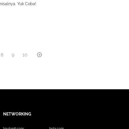
misalnya. Yuk Coba!
8
9
10
NETWORKING
liputan6.com
bola.com