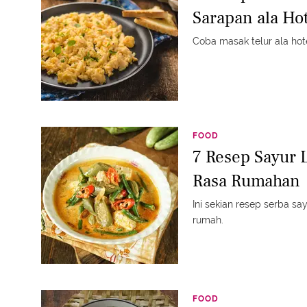
Sarapan ala Ho
Coba masak telur ala hote
FOOD
7 Resep Sayur
Rasa Rumahan
Ini sekian resep serba s
rumah.
FOOD