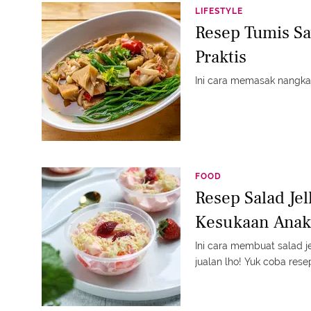
LIFESTYLE
Resep Tumis S
Praktis
Ini cara memasak nangka 
FOOD
Resep Salad Jel
Kesukaan Anak
Ini cara membuat salad je
jualan lho! Yuk coba rese