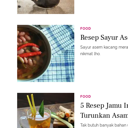
FOOD
Resep Sayur A
Sayur asem kacang merah 
nikmat lho.
FOOD
5 Resep Jamu I
Turunkan Asam 
Tak butuh banyak bahan 