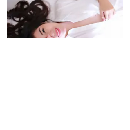
BEAUTY
Onkoplastik Siap Kembalikan Tubuh Indah
Penderita Kanker Payudara