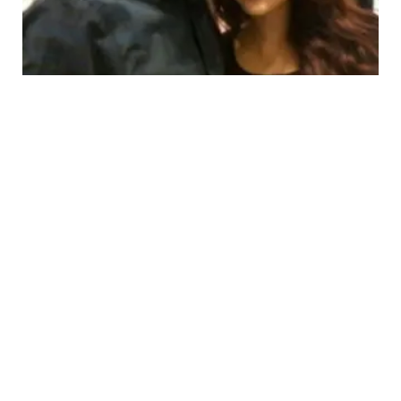
ENTERTAINMENT
Di Depan Hotman Paris, Tukul Arwana
Ungkap Hubungannya dengan Meggie Diaz