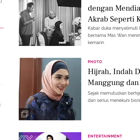
)
dengan Mendia
Akrab Seperti 
Kabar duka menyelimuti 
bernama Mas Wan mening
kemarin
PHOTO
Hijrah, Indah 
Manggung dan 
Sejak memutuskan berhij
dan serius menekuni bisni
i
ENTERTAINMENT