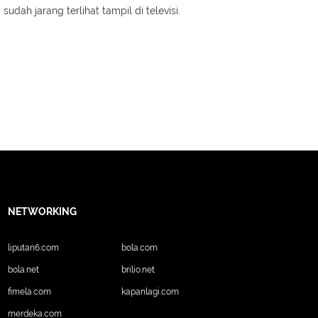
dah jarang terlihat tampil di televisi.
NETWORKING
liputan6.com
bola.com
bola.net
brilio.net
fimela.com
kapanlagi.com
merdeka.com