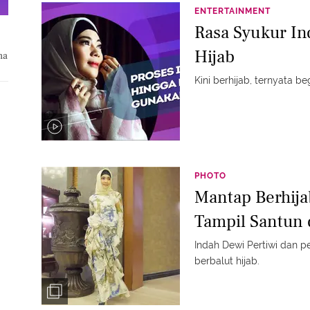
ENTERTAINMENT
Rasa Syukur In
Hijab
na
Kini berhijab, ternyata b
PHOTO
Mantap Berhija
Tampil Santun
Indah Dewi Pertiwi dan penampilannya yang semakin modis
berbalut hijab.