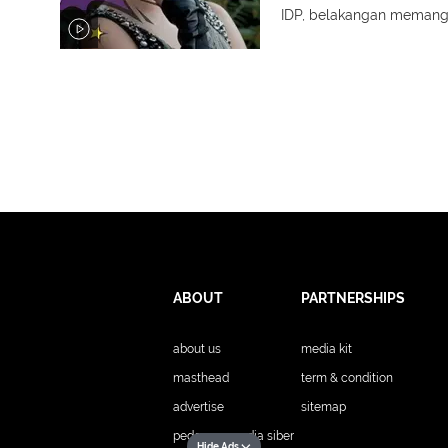
IDP, belakangan memang su
ABOUT
PARTNERSHIPS
about us
media kit
masthead
term & condition
advertise
sitemap
pedoman media siber
Hide Ads