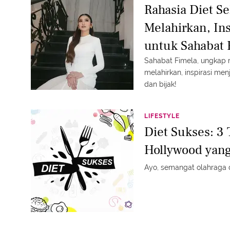
Rahasia Diet Se
Melahirkan, Ins
untuk Sahabat 
Sahabat Fimela, ungkap rahasia diet sehat Mahalini pasca
melahirkan, inspirasi menjaga berat badan ideal dengan cara alami
dan bijak!
LIFESTYLE
Diet Sukses: 3
Hollywood yang
Ayo, semangat olahraga da