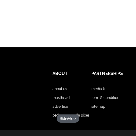
ABOUT
PARTNERSHIPS
about us
media kit
masthead
term & condition
advertise
sitemap
pedoman media siber
Hide Ads