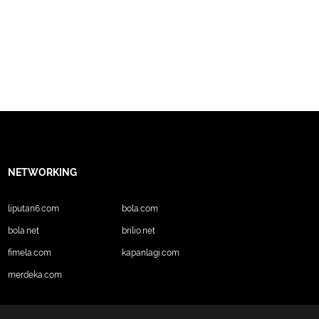
NETWORKING
liputan6.com
bola.com
bola.net
brilio.net
fimela.com
kapanlagi.com
merdeka.com