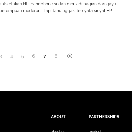
utsertakan HP. Handphone sudah menjadi bagian dari gaya
perempuan moderen. Tapi tahu nggak, ternyata sinyal HP
kita gunakan sangat berbahaya? Bahkan, sampai mengancam
daan lebah madu di sekitar kita.
3
4
5
6
7
8
ABOUT
PARTNERSHIPS
about us
media kit