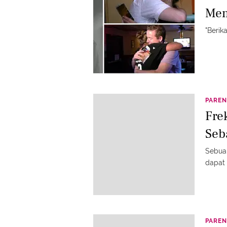
Mem
"Berik
PAREN
Fre
Seb
Sebua
dapat 
PAREN