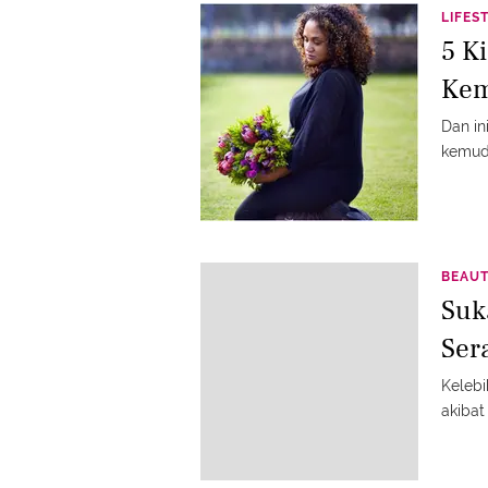
LIFES
5 K
Kem
Dan in
kemudi
BEAU
Suk
Ser
Kelebi
akibat