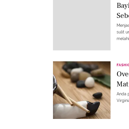
Bay
Seb
Menjad
sulit 
melahi
melebi
ibu. N
FASHI
Ove
Mat
Anda p
Virgin