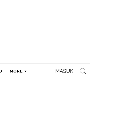
MASUK
D
MORE