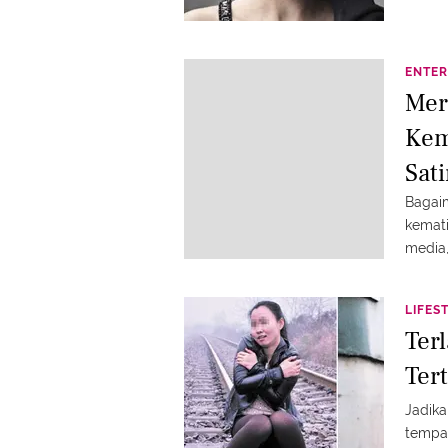
ENTER
Mer
Kem
Sati
Bagaim
kemati
media,
serba
LIFES
Terl
Ter
Jadika
tempa