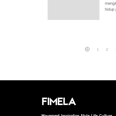
mengik
hidup 
yang 
kebera
1
2
Movement. Inspiration. Style. Life. Culture.