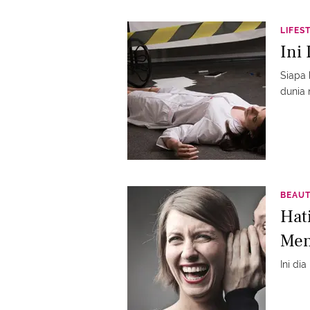
LIFES
Ini
Siapa 
dunia 
BEAU
Hat
Men
Ini di