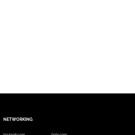
NETWORKING
liputan6.com
bola.com