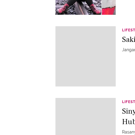
LIFES
Sak
Jangan
LIFES
Sin
Hub
Rasany