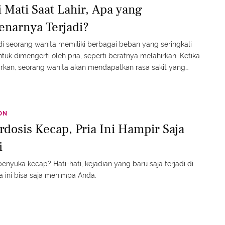
i Mati Saat Lahir, Apa yang
enarnya Terjadi?
i seorang wanita memiliki berbagai beban yang seringkali
untuk dimengerti oleh pria, seperti beratnya melahirkan. Ketika
rkan, seorang wanita akan mendapatkan rasa sakit yang
hi apapun di dunia ini seiring keluarnya bayi dari perut sang
amun, apa yang terjadi jika kemudian si kecil mati lahir?
ON
rdosis Kecap, Pria Ini Hampir Saja
i
enyuka kecap? Hati-hati, kejadian yang baru saja terjadi di
ia ini bisa saja menimpa Anda.