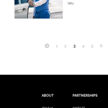
lalu.
1
2
3
4
5
6
ABOUT
PARTNERSHIPS
about us
media kit