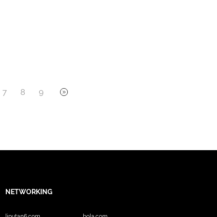
7
8
9
NETWORKING
liputan6.com
bola.com