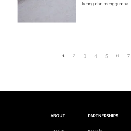
kering dan menggumpal.
1
2
3
4
5
6
7
ABOUT
PARTNERSHIPS
about us
media kit