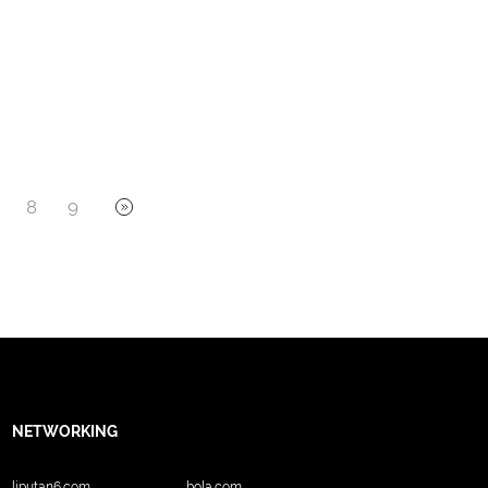
8
9
NETWORKING
liputan6.com
bola.com