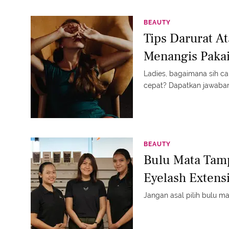
BEAUTY
Tips Darurat A
Menangis Pakai
Ladies, bagaimana sih c
cepat? Dapatkan jawabann
BEAUTY
Bulu Mata Tam
Eyelash Extens
Jangan asal pilih bulu mat