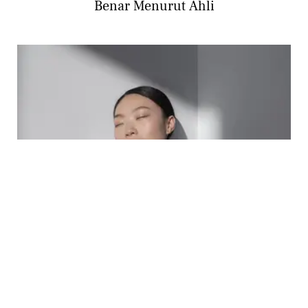
Benar Menurut Ahli
BEAUTY
Skincare Hydrating atau Moisturizing, Mana
yang Lebih Efektif untuk Wajah Glowing?