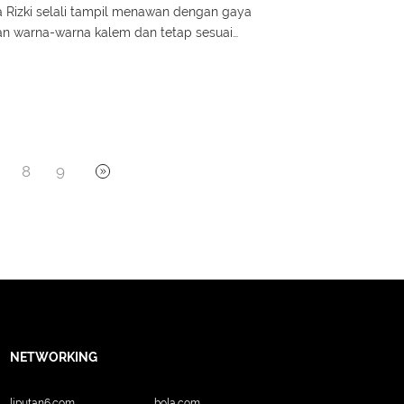
a Rizki selali tampil menawan dengan gaya
n warna-warna kalem dan tetap sesuai
8
9
NETWORKING
liputan6.com
bola.com