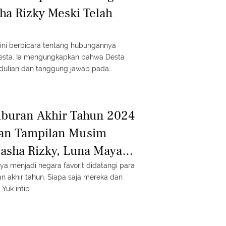
ha Rizky Meski Telah
 ini berbicara tentang hubungannya
esta. Ia mengungkapkan bahwa Desta
dulian dan tanggung jawab pada
Yuk, simak selengkapnya
kut ini! #fimelaupdate #fimelahariini
Liburan Akhir Tahun 2024
gan Tampilan Musim
tasha Rizky, Luna Maya
a Trio Kwek-Kwek
ya menjadi negara favorit didatangi para
ran akhir tahun. Siapa saja mereka dan
Yuk intip