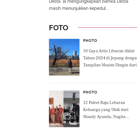
Desta. Ia mengungkapkan bahwa Desta
masih menunjukkan kepedul...
FOTO
PHOTO
10 Gaya Artis Liburan Akhir
Tahun 2024 di Jepang denga
Tampilan Musim Dingin dari
Natasha Rizky, Luna Maya
hingga Anggota Trio Kwek-
Kwek
PHOTO
12 Potret Baju Lebaran
Keluarga yang Unik dari
Maudy Ayunda, Nagita
Slavina, hingga Dinda Hauw