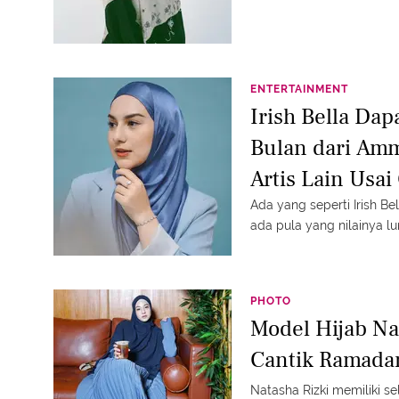
ENTERTAINMENT
Irish Bella Dap
Bulan dari Amm
Artis Lain Usai
Ada yang seperti Irish B
ada pula yang nilainya l
PHOTO
Model Hijab Nat
Cantik Ramada
Natasha Rizki memiliki s