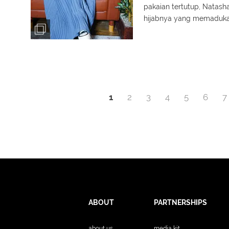
pakaian tertutup, Natash
hijabnya yang memaduka
aturan.
1
2
3
4
5
6
7
ABOUT
PARTNERSHIPS
about us
media kit