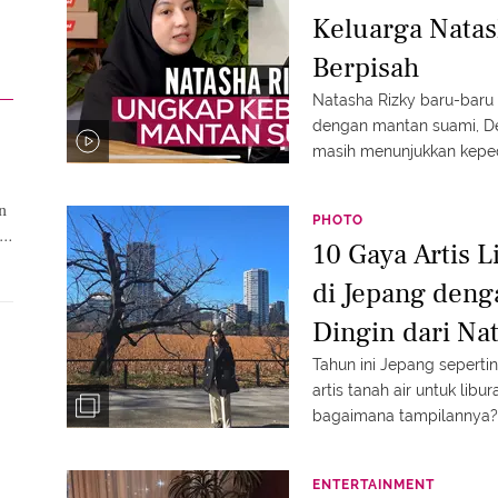
Keluarga Natas
Berpisah
Natasha Rizky baru-baru
dengan mantan suami, D
masih menunjukkan kepe
keluarganya, termasuk ibunda Natasha. 
dalam Fimela Update beri
n
PHOTO
#fmlmmd
10 Gaya Artis 
di Jepang den
Dingin dari Na
hingga Anggot
Tahun ini Jepang sepertin
artis tanah air untuk libu
bagaimana tampilannya? 
ENTERTAINMENT