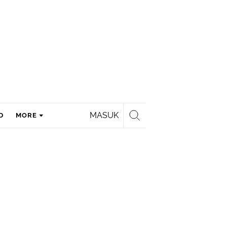
MASUK
D
MORE