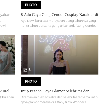
PHOTO
ayakan
8 Adu Gaya Geng Cendol Cosplay Karakter di
madhani
Pesta Ultah Ayu Dewi, Titi Kamal jadi
s
Ayu Dewi baru saja merayakan ulang tahunnya yang
a Super
Cinderella hingga Nia Ramadhani jadi
Dewi.
ke-39 tahun bersama geng arisan artis ‘Geng Cendol’
Wonder Woman
adir dalam
di salah satu restoran Italia di Jakarta. Para anggota
yang terdiri dari Titi Kamal, Nia ramadhani, hingga
Ashanty pun tampil totalitas cosplay ala karakter fiksi.
Seperti apa? Yuk, intiip!
6
PHOTO
 Aurel
Intip Pesona Gaya Glamor Selebritas dan
 Ricis
Sosialita di Gelaran Tiffany & Co. Wonders
u 7 bulanan
Diramaikan oleh sosialita dan selebritas ternama, intip
gaya glamor mereka di Tiffany & Co Wonders