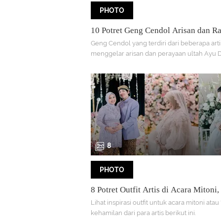
PHOTO
10 Potret Geng Cendol Arisan dan R
Ultah Ayu Dewi, Penampilan Nia Ra
Geng Cendol yang terdiri dari beberapa arti
Curi Perhatian, Kostum Barbie hingg
menggelar arisan dan perayaan ultah Ayu 
Hero
Berikut beberapa potret gaya OOTD yang h
acara tersebut
8
PHOTO
8 Potret Outfit Artis di Acara Mitoni,
Hermansyah, Zaskia Gotik hingga Ria
Lihat inspirasi outfit untuk acara mitoni ata
kehamilan dari para artis berikut ini.