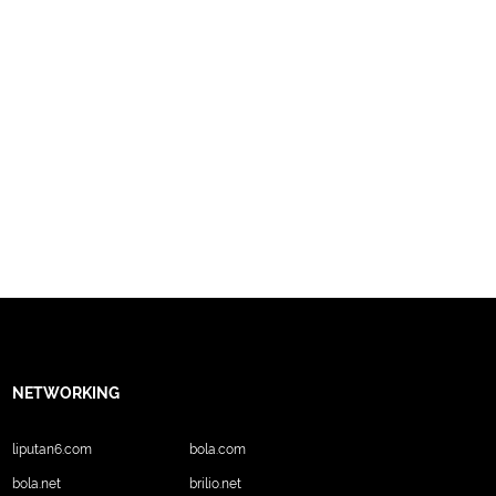
NETWORKING
liputan6.com
bola.com
bola.net
brilio.net