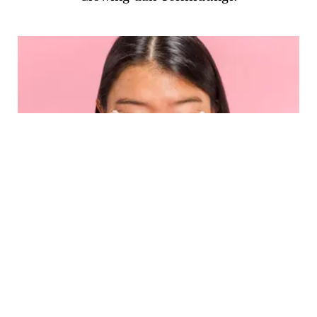
BEAUTY
Rahasia Kulit Glowing dengan Rutinitas
Perawatan Pagi Sederhana