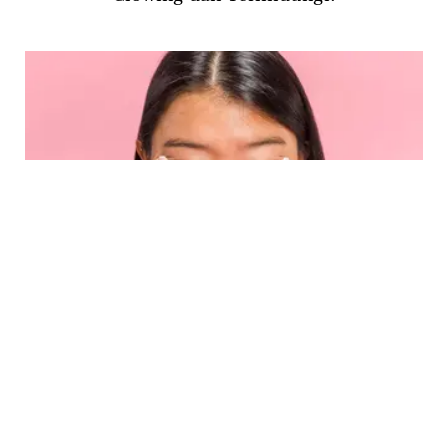
BEAUTY
Rahasia Kulit Glowing dengan Rutinitas
Perawatan Pagi Sederhana