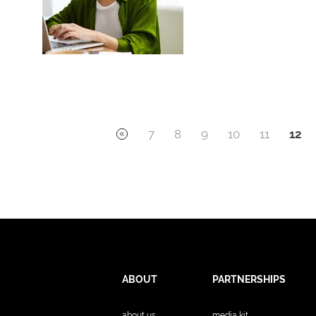
7
8
9
10
11
12
ABOUT
PARTNERSHIPS
about us
media kit