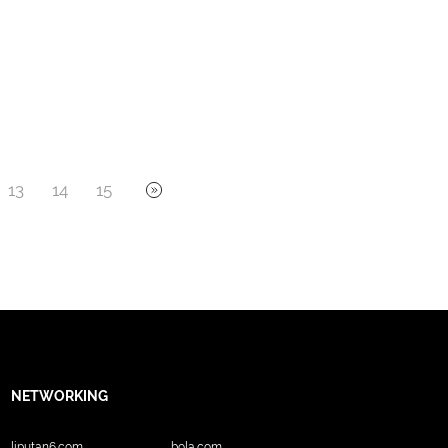
13
14
15
NETWORKING
liputan6.com
bola.com