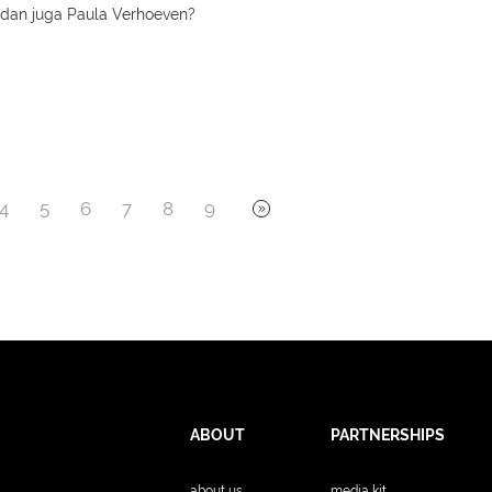
dan juga Paula Verhoeven?
4
5
6
7
8
9
ABOUT
PARTNERSHIPS
about us
media kit