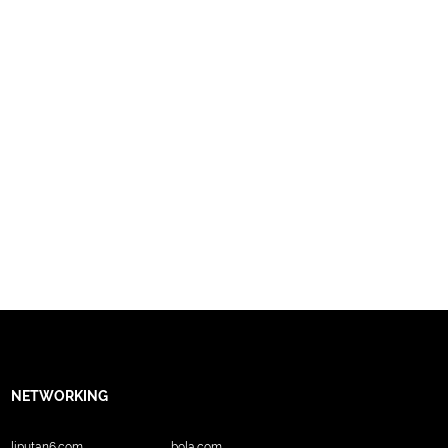
NETWORKING
liputan6.com
bola.com