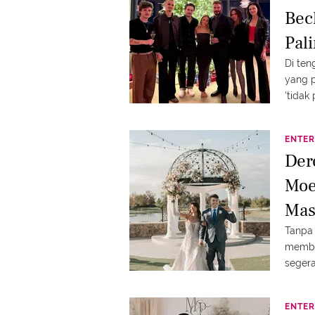
Bec
Pali
Di ten
yang p
'tidak 
ENTER
Der
Moe
Mas
Mem
Tanpa 
memba
segera
ENTER