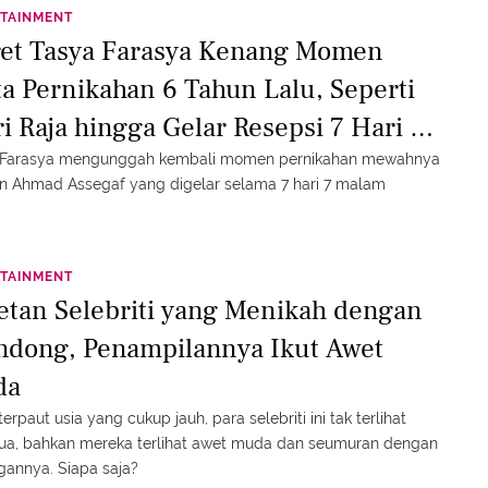
ian adalah kue pernikahan mereka.
TAINMENT
ret Tasya Farasya Kenang Momen
ta Pernikahan 6 Tahun Lalu, Seperti
ri Raja hingga Gelar Resepsi 7 Hari 7
lam
 Farasya mengunggah kembali momen pernikahan mewahnya
n Ahmad Assegaf yang digelar selama 7 hari 7 malam
TAINMENT
etan Selebriti yang Menikah dengan
ndong, Penampilannya Ikut Awet
da
terpaut usia yang cukup jauh, para selebriti ini tak terlihat
tua, bahkan mereka terlihat awet muda dan seumuran dengan
annya. Siapa saja?