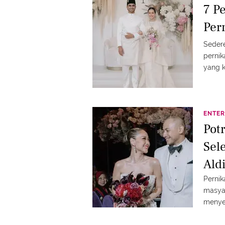
7 P
Per
Sedere
pernik
yang k
ENTER
Pot
Sele
Ald
Pernik
masyar
menyer
pernik