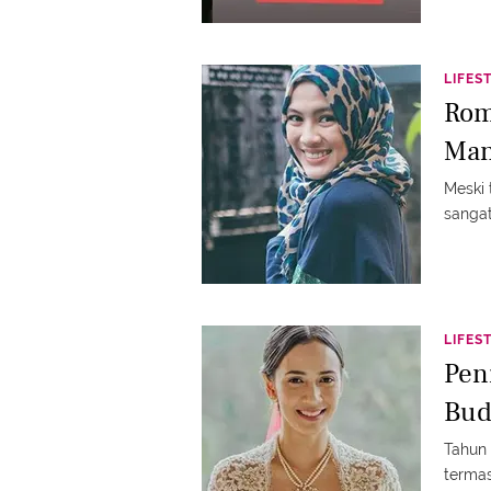
LIFES
Roma
Man
Meski 
sangat
LIFES
Pen
Bud
Tahun 
termas