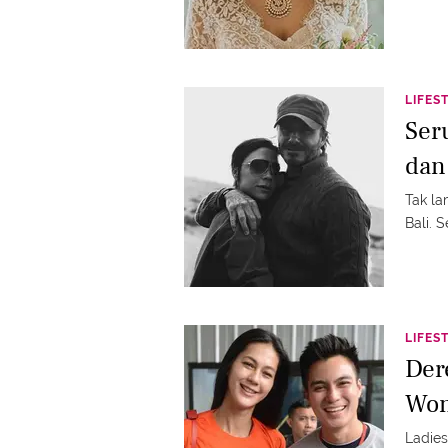
LIFES
Ser
dan
Tak la
Bali. 
LIFES
Der
Won
Ladies