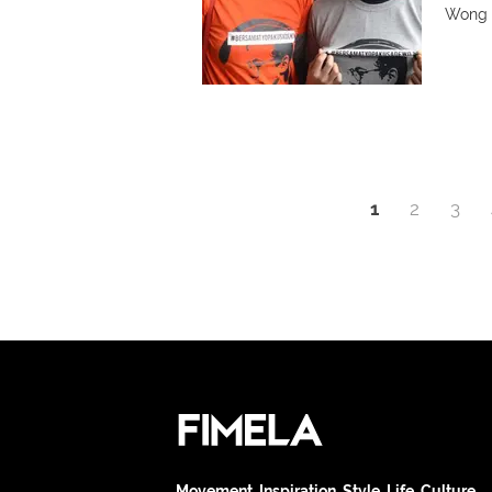
Wong 
1
2
3
Movement. Inspiration. Style. Life. Culture.