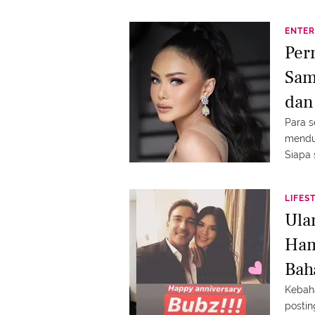
ENTER
Per
Sam
dan
Para s
menduk
Siapa 
LIFES
Ula
Ham
Bah
Kebah
postin