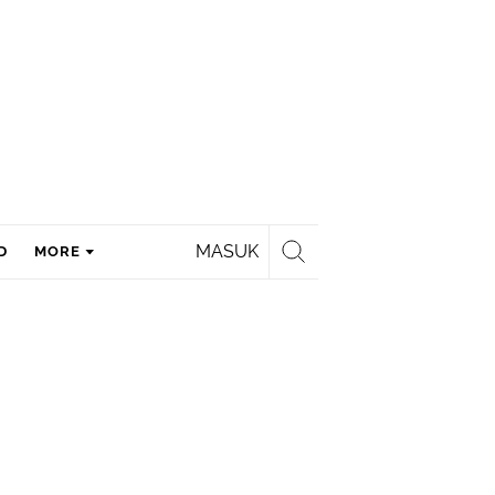
MASUK
D
MORE