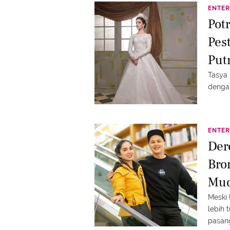
perhat
ENTER
Pot
Pes
Put
Ma
Tasya
denga
ENTER
Der
Bro
Mu
Meski 
lebih 
pasang