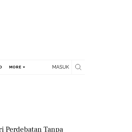
MASUK
D
MORE
i Perdebatan Tanpa