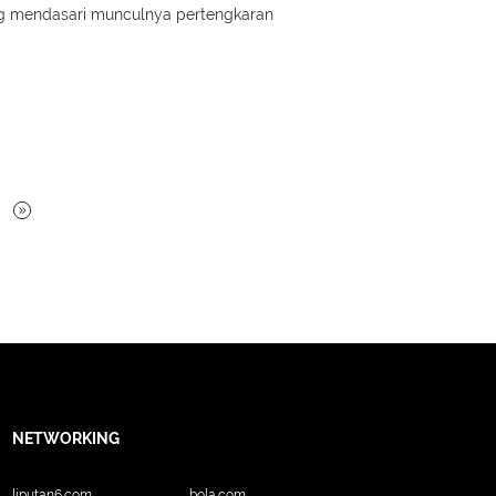
ang mendasari munculnya pertengkaran
NETWORKING
liputan6.com
bola.com