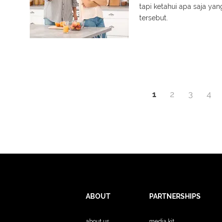
tapi ketahui apa saja y
tersebut.
1
2
3
4
ABOUT
PARTNERSHIPS
about us
media kit