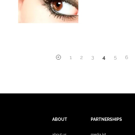
1
2
3
4
5
6
ABOUT
PARTNERSHIPS
about us
media kit