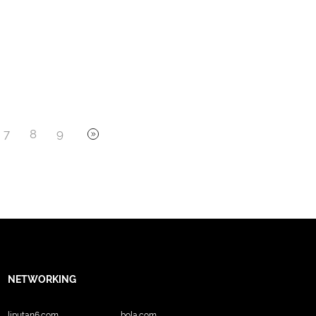
7
8
9
NETWORKING
liputan6.com
bola.com