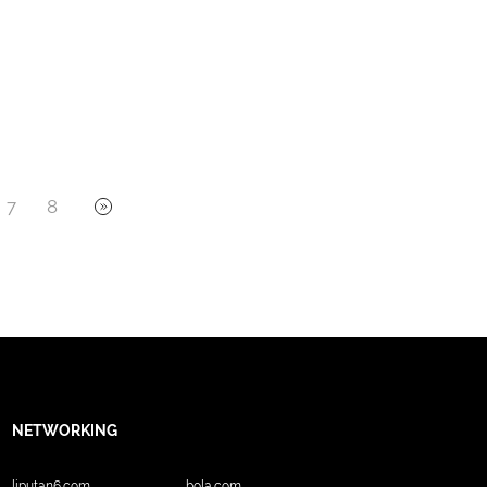
7
8
NETWORKING
liputan6.com
bola.com