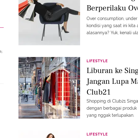
a
Berperilaku Ov
Over consumption, under i
kondisi yang saat ini kita
alasannya? Yuk, kenali ula
p;
LIFESTYLE
Liburan ke Sin
Jangan Lupa M
Club21
Shopping di Club21 Si
dengan berbagai produk 
yang nggak terlupakan.
LIFESTYLE