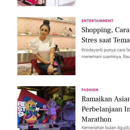
ENTERTAINMENT
Shopping, Cara
Stres saat Tem
Krisdayanti punya cara t
menemani suaminya, Raul 
FASHION
Ramaikan Asia
Perbelanjaan I
Marathon
Kemeriahan bulan Agustu