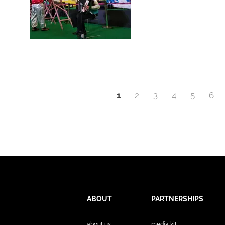
1
2
3
4
5
6
ABOUT
PARTNERSHIPS
about us
media kit