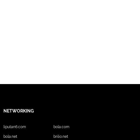
NETWORKING
liputan6.com
bola.com
bola.net
brilio.net