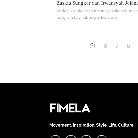
Zaskia Sungkar dan Irwansyah Jalan
Bayi Tabung di Amsterdam
Zaskia Sungkar dan Irwansyah akan menjal
program bayi tabung di Belanda.
6
7
8
Movement. Inspiration. Style. Life. Culture.