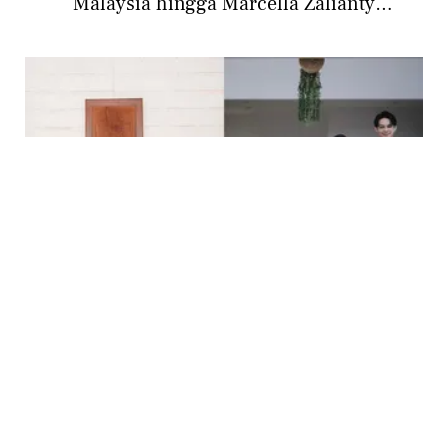
Malaysia hingga Marcella Zalianty
Mengunjungi Borobudur
PHOTO
12 Potret Baju Lebaran Keluarga yang Unik
dari Maudy Ayunda, Nagita Slavina, hingga
Dinda Hauw