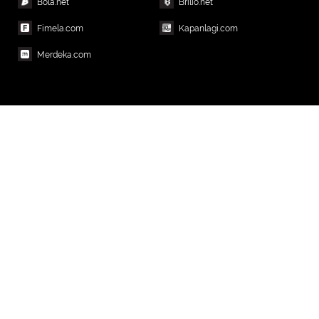
Bola.net
Brilio.net
Fimela.com
Kapanlagi.com
Merdeka.com