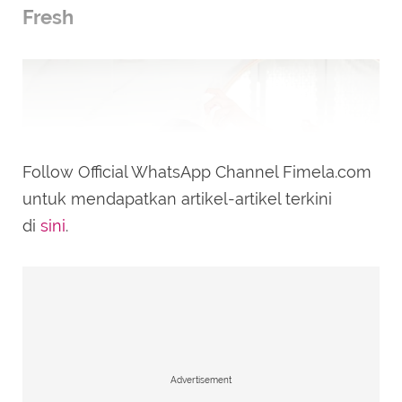
Fresh
Follow Official WhatsApp Channel Fimela.com
untuk mendapatkan artikel-artikel terkini
di
sini
.
Ilustrasi menggunakan dry shampoo/copyright
shutterstock/New Africa
Dry shampoo adalah penyelamat saat Sahabat
Advertisement
Fimela tidak memiliki waktu untuk keramas.