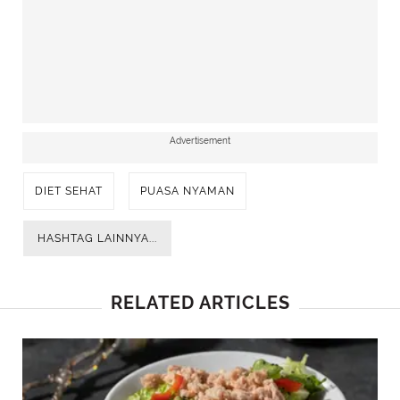
dan tetap sehat selama bulan puasa. Ingatlah,
kunci keberhasilan diet adalah konsistensi dan
kesabaran. Selamat menjalani puasa, Sahabat
Fimela!
Advertisement
TERKAIT: Rahasia Makanan Efektif untuk
Penanganan Obesitas yang Perlu Diketahui
DIET SEHAT
PUASA NYAMAN
HASHTAG LAINNYA...
RELATED ARTICLES