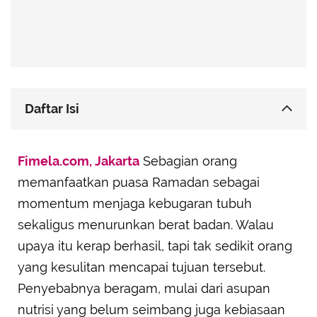
Daftar Isi
Slim Fit Booster
Fimela.com, Jakarta
Sebagian orang
Menu Sehat untuk Sahur dan Berbuka
memanfaatkan puasa Ramadan sebagai
• Menu Sahur
momentum menjaga kebugaran tubuh
• Menu Berbuka
sekaligus menurunkan berat badan. Walau
Hindari Makanan Tertentu
upaya itu kerap berhasil, tapi tak sedikit orang
Cukupi Kebutuhan Cairan dan Olahraga Ringan
yang kesulitan mencapai tujuan tersebut.
Istirahat yang Cukup
Penyebabnya beragam, mulai dari asupan
Peringatan Penting
nutrisi yang belum seimbang juga kebiasaan