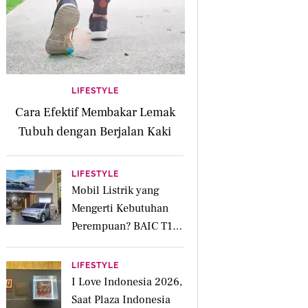
LIFESTYLE
Cara Efektif Membakar Lemak
Tubuh dengan Berjalan Kaki
LIFESTYLE
Mobil Listrik yang
Mengerti Kebutuhan
Perempuan? BAIC T1
Punya Kabin Lapang
hingga Fitur Parkir
LIFESTYLE
Otomatis
I Love Indonesia 2026,
Saat Plaza Indonesia