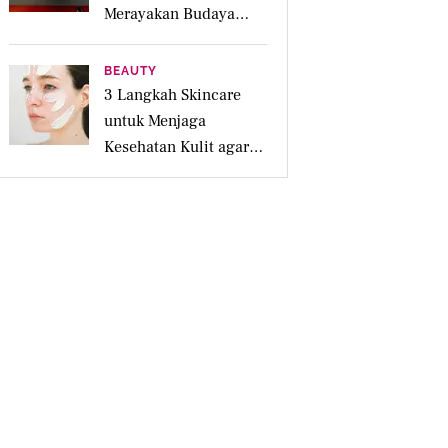
Merayakan Budaya
Lokal Lewat 4
Pengalaman Inspiratif
BEAUTY
3 Langkah Skincare
untuk Menjaga
Kesehatan Kulit agar
Tetap Lembap
Sepanjang Hari