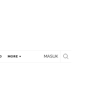
MASUK
D
MORE