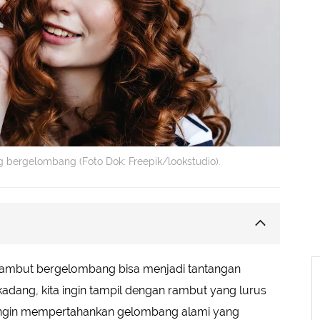
bergelombang (Foto Dok: Freepik/lookstudio).
g
rambut bergelombang bisa menjadi tantangan
mi
kadang, kita ingin tampil dengan rambut yang lurus
Rambut Bergelombang
ta ingin mempertahankan gelombang alami yang