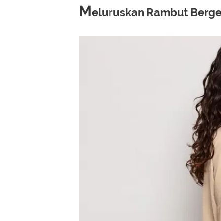
M
eluruskan Rambut Berg