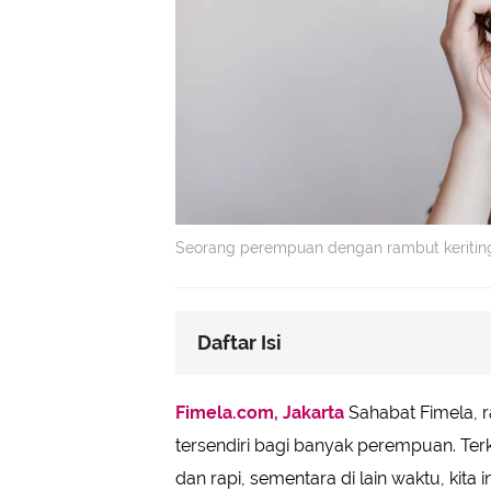
Seorang perempuan dengan rambut keriting 
Daftar Isi
Meluruskan Rambut Bergelomban
Fimela.com, Jakarta
Sahabat Fimela, 
Mempertahankan Gelombang Ala
tersendiri bagi banyak perempuan. Ter
Tips Tambahan untuk Perawatan 
dan rapi, sementara di lain waktu, ki