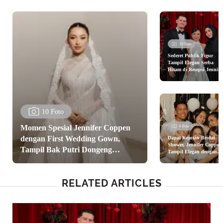
10 Foto
Sederet Publik Figur
Tampil Elegan Serba
Hitam di Resepsi Jennife
Coppen dan Justin
Hubner, Aaliyah Massaid
Aurel Hermansyah
10 Foto
Momen Spesial Jennifer Coppen
6 Foto
dengan First Wedding Gown,
Dapat Kejutan Bridal
Shower, Jennifer Coppen
Tampil Bak Putri Dongeng
Tampil Elegan dengan
Gaun Berbulu Jelang
Modern Berhiaskan Lace dan
Pernikahan
Kristal
RELATED ARTICLES