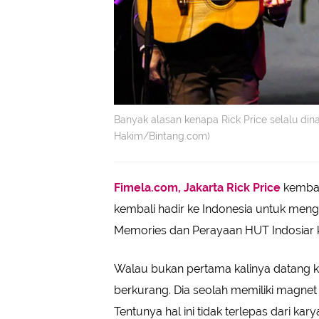
Banyak alasan kenapa Rick Price selalu din
Hakim/Bintang.com)
Fimela.com, Jakarta
Rick Price
kembali
kembali hadir ke Indonesia untuk meng
Memories dan Perayaan HUT Indosiar k
Walau bukan pertama kalinya datang k
berkurang. Dia seolah memiliki magne
Tentunya hal ini tidak terlepas dari 