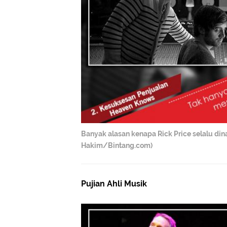
Banyak alasan kenapa Rick Price selalu din
Hakim/Bintang.com)
Pujian Ahli Musik