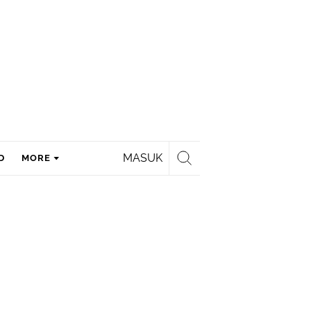
MASUK
D
MORE