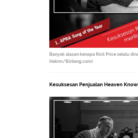
Banyak alasan kenapa Rick Price selalu din
Hakim/Bintang.com)
Kesuksesan Penjualan Heaven Know