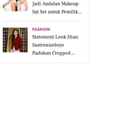
Jadi Andalan Makeup
Sat Set untuk Pemilik
Kulit Acne Prone
FASHION
Statement Look Dian
Sastrowardoyo
Padukan Cropped
Beskap dan Ripped
Jeans, Hadirkan Pesona
Kartini yang Edgy