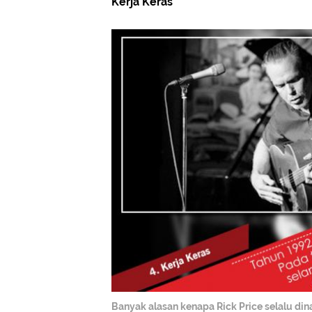
Kerja Keras
Banyak alasan kenapa Rick Price selalu din